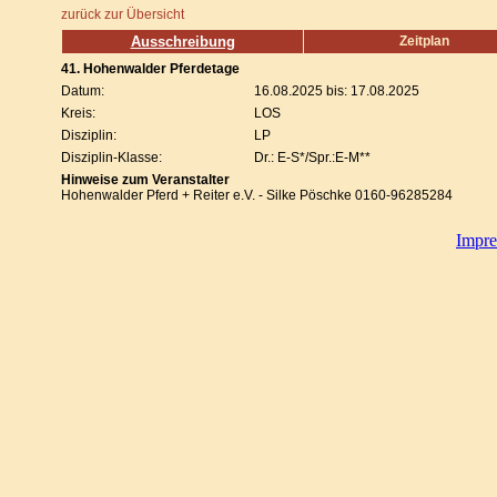
zurück zur Übersicht
Ausschreibung
Zeitplan
41. Hohenwalder Pferdetage
Datum:
16.08.2025 bis: 17.08.2025
Kreis:
LOS
Disziplin:
LP
Disziplin-Klasse:
Dr.: E-S*/Spr.:E-M**
Hinweise zum Veranstalter
Hohenwalder Pferd + Reiter e.V. - Silke Pöschke 0160-96285284
Impr